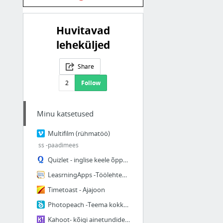
Huvitavad
leheküljed
Share
2
Follow
Minu katsetused
Multifilm (rühmatöö)
ss -paadimees
Quizlet - inglise keele õppeks
LeasrningApps -Töölehtede tegemiseks
Timetoast - Ajajoon
Photopeach -Teema kokkuvõte
Kahoot- kõigi ainetundide jaoks kiire tagasiside