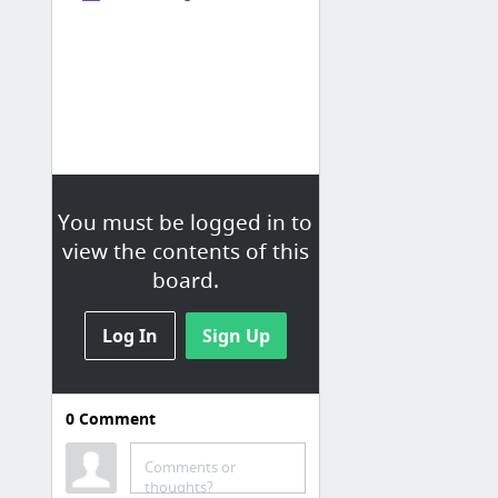
You must be logged in to
view the contents of this
board.
Log In
Sign Up
0
Comment
Huvitavad tööva
Doodle: easy scheduling
Comments or
thoughts?