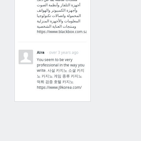
أجهزة التلفاز وأنظمة الصوت
وأجهزة الكمبيوتر والهواتف
المحمولة واتصالات تكنولوجيا
المعلومات والأجهزة المنزلية
ومنتجات العناية الشخصية
https://www.blackbox.com.sa/
Aira
· over 3 years ago
You seem to be very
professional in the way you
write. 사설 카지노 소셜 카지
노 카지노 게임 종류 카지노
먹튀 검증 호텔 카지노
https://www.j9korea.com/