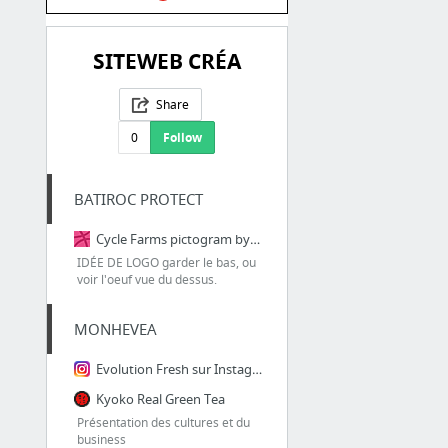
SITEWEB CRÉA
Share
0
Follow
BATIROC PROTECT
Cycle Farms pictogram by Matthieu Dufour
IDÉE DE LOGO garder le bas, ou
voir l'oeuf vue du dessus.
MONHEVEA
Evolution Fresh sur Instagram : Made with Peruvian ginger for a softer, sweeter hint of...
Kyoko Real Green Tea
Présentation des cultures et du
business