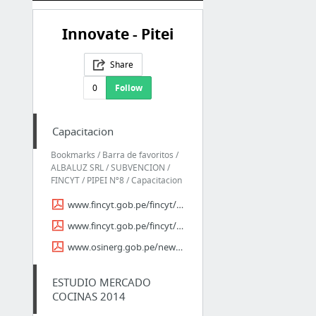
Innovate - Pitei
Share
0
Follow
Capacitacion
Bookmarks / Barra de favoritos /
ALBALUZ SRL / SUBVENCION /
FINCYT / PIPEI Nº8 / Capacitacion
www.fincyt.gob.pe/fincyt/doc/DOCUMENTOS/Guia_Marco_Logico.pdf
www.fincyt.gob.pe/fincyt/doc/DOCUMENTOS/RD_0121_Aprobacion_Guia_Linea_Base.pdf
www.osinerg.gob.pe/newweb/uploads/Publico/RESULTADO_FINAL-TECNICO.pdf
ESTUDIO MERCADO
COCINAS 2014