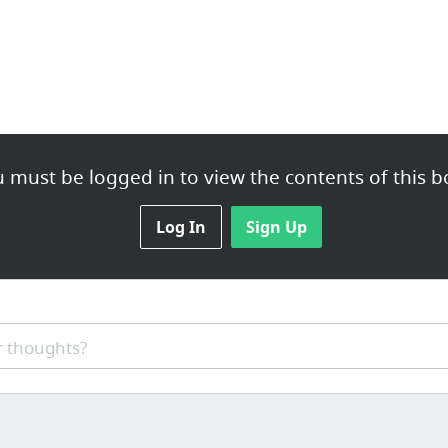
 must be logged in to view the contents of this b
Log In
Sign Up
 thoughts?