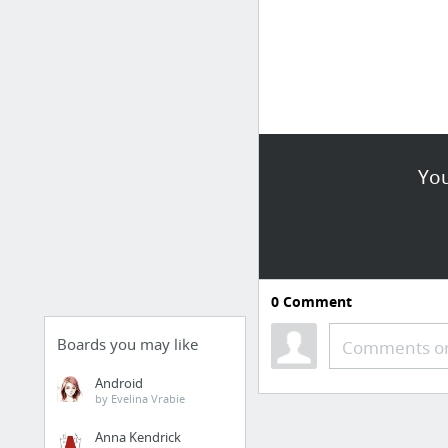
You
0
Comment
Boards you may like
Comments or
Android
by Evelina Vrabie
Anna Kendrick