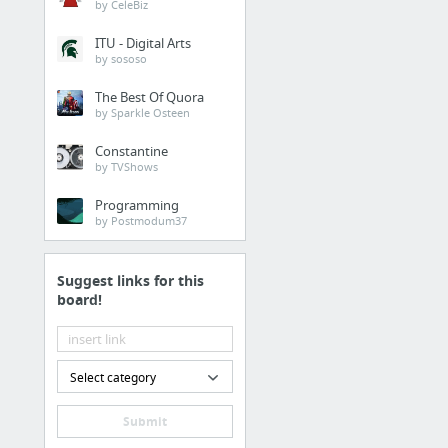
by CeleBiz
ITU - Digital Arts
by sososo
The Best Of Quora
by Sparkle Osteen
Constantine
by TVShows
Programming
by Postmodum37
Suggest links for this
board!
Select category
Submit