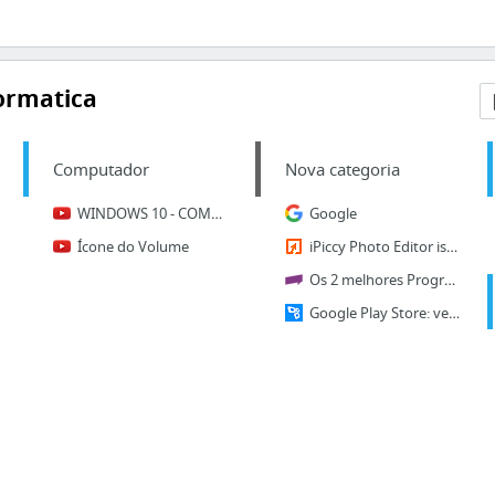
ormatica
Computador
Nova categoria
WINDOWS 10 - COMO OCULTAR/MOSTRAR ÍCONES DA BARRA DE FERRAMENTAS
Google
Ícone do Volume
iPiccy Photo Editor is Awesome!
Os 2 melhores Programas de Edição de Imagens Online (gratuitos)
Google Play Store: veja a solução para os principais tipos de erros