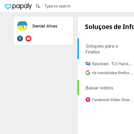
Soluçoes de Inf
Daniel Alves
Soluçoes para o
Firefox
Resolved - TLS Handshake preventing browers from working
tls handshake firefox - Pesquisa Google
Baixar videos
Facebook Video Downloader