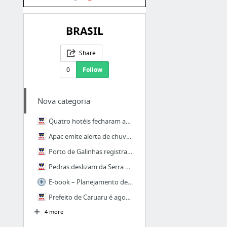
BRASIL
Share
0
Follow
Nova categoria
Quatro hotéis fecharam as portas nos últimos 4 anos, no Recife
Apac emite alerta de chuva forte no Grande Recife e Mata Sul
Porto de Galinhas registra maior chuva nas últimas 24 horas em PE
Pedras deslizam da Serra das Russas, atingem carro e interditam BR-232
E-book – Planejamento de Carreira
Prefeito de Caruaru é agora um dos mais bem pagos do Brasil
4 more