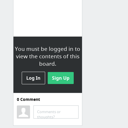
You must be logged in to
view the contents of this
board.
Log In
Sign Up
0
Comment
Orgaos
Concursos
Comments or
thoughts?
À espera da água prometida