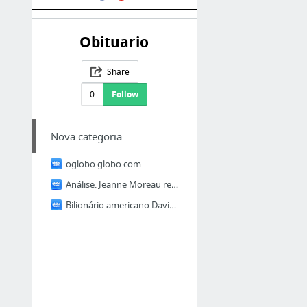
Obituario
Share
0
Follow
Nova categoria
oglobo.globo.com
Análise: Jeanne Moreau redefiniu os padrões de beleza de sua época
Bilionário americano David Rockefeller morre aos 101 anos