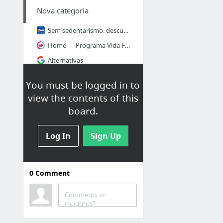
Nova categoria
Sem sedentarismo: descubra o que acontece com seu corpo depois de 30 dias sem treinar
Home — Programa Vida Funcional
Alternativas
Alternativa ao botijão
You must be logged in to
view the contents of this
Utensilios
board.
Gourmet, aqui você encontra as melhores marcas
Log In
Sign Up
saleiro_e_pimenteiro_em_inox_decorado_salt_pepper_-_fox_run1.jpg
Fogareiros
0
Comment
fogareiro nautika duo ceramik
Comments or
Fogareiro NTK Cheff - Nautika
thoughts?