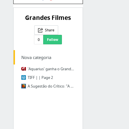
Grandes Filmes
Share
0
Follow
Nova categoria
'Aquarius' ganha o Grande Prêmio do Cinema Brasileiro; 'Elis' leva em oito categorias
TIFF | | Page 2
A Sugestão do Crítico: "A Grande Testemunha" - TV UOL