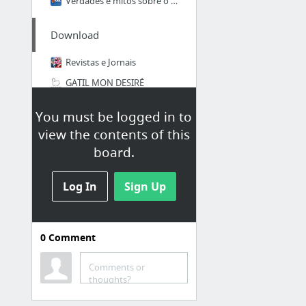
Verdades e mitos sobre o coma
Download
Revistas e Jornais
GATIL MON DESIRÉ
Revista Pulo do Gato
You must be logged in to
view the contents of this
board.
Log In
Sign Up
0
Comment
Comments or
thoughts?