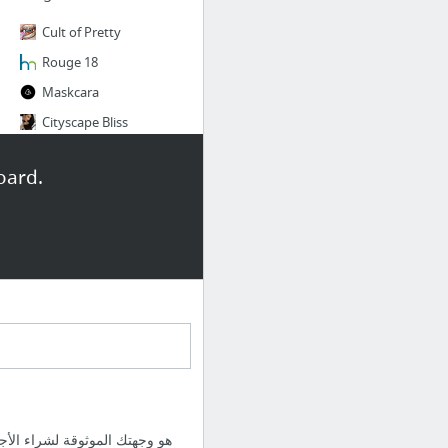
Cult of Pretty
Rouge 18
Maskcara
Cityscape Bliss
Dreaming in Blush
oard.
The Beauty Of It Is
5 more