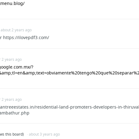
ntmenu.blog/
· about 2 years ago
r https://ilovepdf3.com/
r 2 years ago
.google.com.mx/?
s&amp;tl=en&amp;text=obviamente%20tengo%20que%20separar%2
r 2 years ago
ntreeestates.in/residential-land-promoters-developers-in-thiruv
ambathur.php
ows this board)
· about 3 years ago