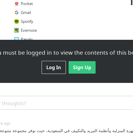
Pocket
Gmail
Spotify
Evernote
Papaly
Netflix
 must be logged in to view the contents of this b
1 more
Log In
Sign Up
 thoughts?
hs ago