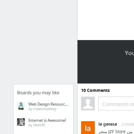
You
10
Comments
Boards you may like
Comments or
Web Design Resources
by creativecatlady
Internet is Awesome!
la gatesa
· 2 mont
by DesiVIP
متجر JZF Store هو وجهتك الموثوقة لشراء الأجهزة المنزلية وأنظمة التبريد والتكييف في السعودية، حيث نوفر مجموعة متنوعة من