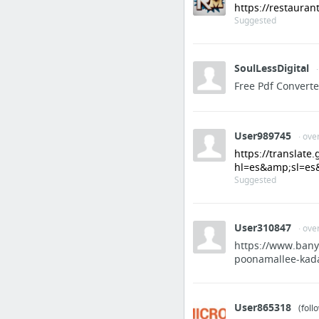
https://restaura
Suggested
SoulLessDigital
Free Pdf Converte
User989745
· ove
https://translate
hl=es&amp;sl=e
Suggested
User310847
· ove
https://www.banya
poonamallee-kad
User865318
(foll