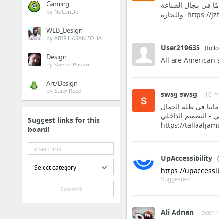
Gaming
ة الجودة بأسعار تنافسية. نعمل تحت مظلة شركة صقر الجزيرة، بخبرة تمتد لأكثر من 25 عامًا في مجال الصناعة
by NoCanDo
والتجارة. https
WEB_Design
by ABIR HASAN ZOHA
User219635
(foll
Design
All are American s
by Sławek Paszak
Art/Design
by Stacy Reed
swsg swsg
· 10 
خدماتنا في طلة الجمال Tallaaljamal  تصميم متكاملة تواكب ذوقك، وتناسب كل نوع من المساحات – سواء سكنية
ي - التصميم الداخلي
Suggest links for this
https://tallaaljam
board!
UpAccessibility
Select category
https://upaccessib
Suggested
Submit
Ali Adnan
· over 