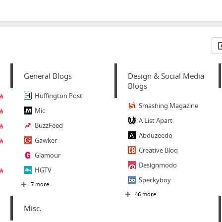
General Blogs
Design & Social Media
Blogs
Huffington Post
Smashing Magazine
Mic
A List Apart
BuzzFeed
Abduzeedo
Gawker
Creative Bloq
Glamour
Designmodo
HGTV
Speckyboy
7 more
46 more
Misc.