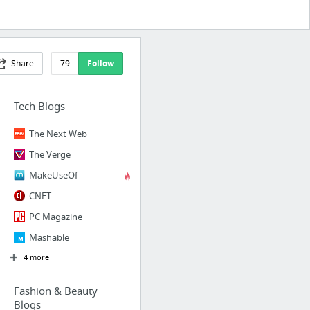
Share
79
Follow
Tech Blogs
The Next Web
The Verge
MakeUseOf
CNET
PC Magazine
Mashable
4 more
Fashion & Beauty
Blogs