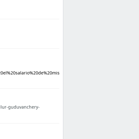
0el%20salario%20de%20mis%202%20ayudantes&amp;op=translat
allur-guduvanchery-