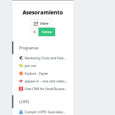
Asesoramiento
Share
0
Follow
Programas
Marketing Tools and Features
join.me
Explore - Zapier
appear.in – one click video conversations
Free CRM for Small Business - Zoho CRM
LOPD
Cumplir LOPD. Guía básica de Ayuda Ley Protección Datos - Ayuda Ley Protección Datos (L...