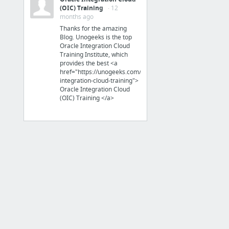
(OIC) Training
· 12
Consejería de Educación, Universidades y Sostenibilidad - Gobierno de Canarias
months ago
Thanks for the amazing
Blog. Unogeeks is the top
Oracle Integration Cloud
Training Institute, which
provides the best <a
href="https://unogeeks.com/oracle-
Empresas Alimentacion
integration-cloud-training">
Oracle Integration Cloud
(OIC) Training </a>
Gofio la Piña » El Gofio Canario, el alimento de los canarios
cerveza palmera - Buscar con Google
Jaira
La Isla exportará su papaya por primera vez - La Provincia - Diario de Las Palmas
Alimentacion Natural Lanzarote
Cervecería Isla Verde | La cerveza de La Palma
2 more
Listado
productos de canarias picante - Buscar con Google