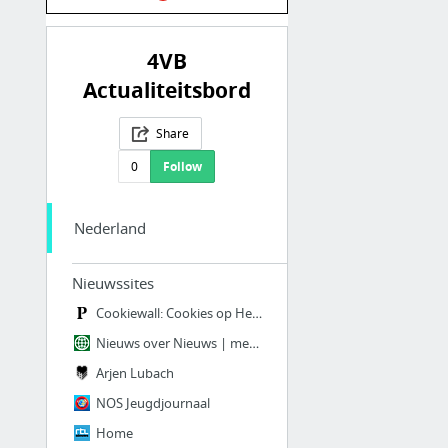
4VB
Actualiteitsbord
Share
0
Follow
Nederland
Nieuwssites
Cookiewall: Cookies op Het Parool
Nieuws over Nieuws | metronieuws.nl
Arjen Lubach
NOS Jeugdjournaal
Home