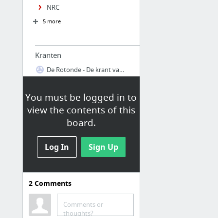
NRC
5 more
Kranten
De Rotonde - De krant van Eemnes, voor Eemnes en omgeving.
De Gooi- en Eemlander
You must be logged in to
Nieuws | De Morgen
view the contents of this
De Standaard
board.
Het Financieele Dagblad
NRC
Log In
Sign Up
2 more
2
Comments
Tijdschriften
Comments or
Vrij Nederland
thoughts?