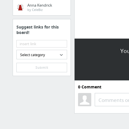
Anna Kendrick
by CeleBiz
Suggest links for this
board!
You
Select category
Submit
0
Comment
Comments or