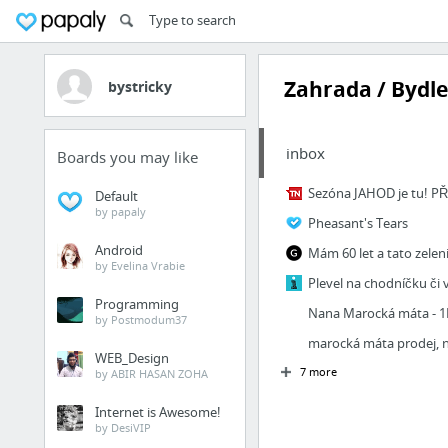
Zahrada / Bydle
bystricky
inbox
Boards you may like
Default
by papaly
Pheasant's Tears
Android
by Evelina Vrabie
Programming
Nana Marocká máta - 
by Postmodum37
WEB_Design
7 more
by ABIR HASAN ZOHA
Internet is Awesome!
by DesiVIP