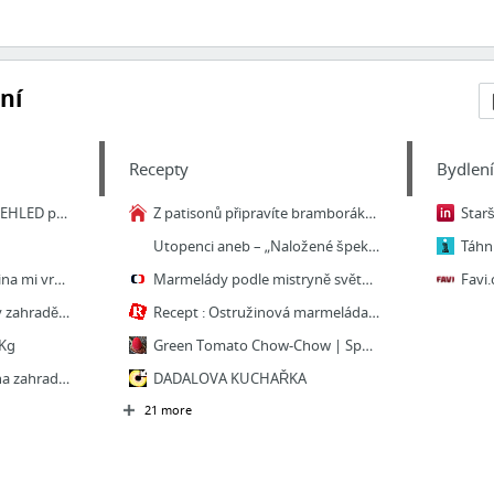
ní
Recepty
Bydlen
Sezóna JAHOD je tu! PŘEHLED po krajích, kde je nasbírat či koupit - tn.cz
Z patisonů připravíte bramboráky i skvělé lečo | Dům a zahrada - bydlení je hra
Utopenci aneb – „Naložené špekáčky s kysaným zelím“
Mám 60 let a tato zelenina mi vrátila zrak, vyléčila játra a pročistila střeva - vylect...
Marmelády podle mistryně světa — Recepty — Herbář — Česká televize
Plevel na chodníčku či v zahradě? Zbavíte se jí díky jediné obyčejné ingredienci z vaší...
Recept : Ostružinová marmeláda | ReceptyOnLine.cz - kuchařka, recepty a inspirace
1Kg
Green Tomato Chow-Chow | Spoon Feast
marocká máta prodej, na zahradu, na vaření čaje bylinky do
DADALOVA KUCHAŘKA
21 more