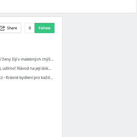
Share
0
Follow
í
Starší ženy žijí v malebných chýších, kde se oddávají službě místní komunitě – Novinky.cz
Táhni, udírno! Návod na její dokonalou stavbu | Prima
Favi.cz - Krásné bydlení pro každého