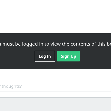
 must be logged in to view the contents of this b
Log In
Sign Up
 thoughts?