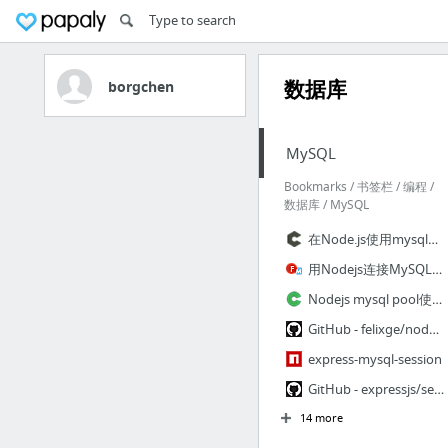
数据库
borgchen
MySQL
Bookmarks / 书签栏 / 编程 /
数据库 / MySQL
在Node.js使用mysql模块时遇到的坑 - CNode技术社区
用Nodejs连接MySQL | 粉丝日志
Nodejs mysql pool使用实例 - Kevalin - 开源中国社区
GitHub - felixge/node-mysql: A pure node.js JavaScript Client implementing the MySql pr...
express-mysql-session
GitHub - expressjs/session: Simple session middleware for Express
14 more