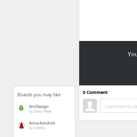
You
0
Comment
Boards you may like
Comments or
Art/Design
by Stacy Reed
Anna Kendrick
by CeleBiz