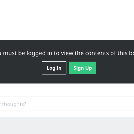
 must be logged in to view the contents of this b
Log In
Sign Up
 thoughts?