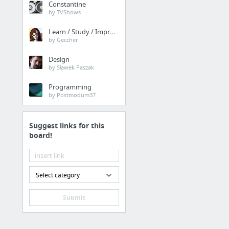
Constantine
by TVShows
Learn / Study / Improve
by Geccher
Design
by Sławek Paszak
Programming
by Postmodum37
Suggest links for this
board!
Select category
Submit