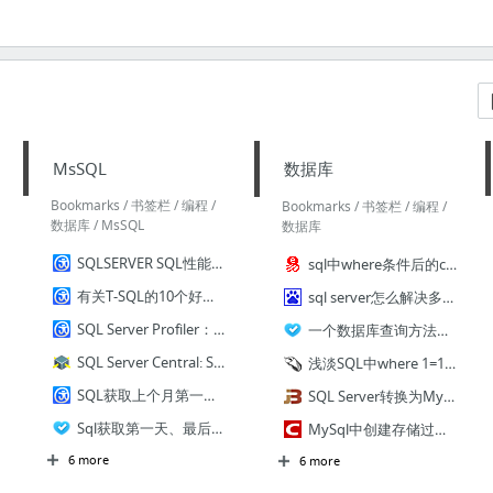
MsSQL
数据库
Bookmarks / 书签栏 / 编程 /
Bookmarks / 书签栏 / 编程 /
数据库 / MsSQL
数据库
SQLSERVER SQL性能优化 - zhougb - 博客园
sql中where条件后的case when 用法 - 网易博客
有关T-SQL的10个好习惯 - CareySon - 博客园
sql server怎么解决多条件组合查询啊_百度知道
SQL Server Profiler：使用方法和指标说明 - 且行且思 - 博客园
一个数据库查询方法（可以动态设置查询参数，设置查询条件），很巧妙的组合sql语句 - - ITeye技术网站
SQL Server Central: Stairway to SQL Server Indexes – a SQL Server tutorial
浅淡SQL中where 1=1和0=1的作用 - 51CTO.COM
SQL获取上个月第一天和最后一天的时间写法 - 摇摆的大叔 - 博客园
SQL Server转换为MySQL工具mss2sql v5.3 绿色版 下载-脚本之家
Sql获取第一天、最后一天 - - ITeye技术网站
MySql中创建存储过程 - jiangwei0910410003的专栏 - 博客频道 - CSDN.NET
6 more
6 more