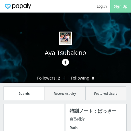
Log In
Sign Up
Aya Tsubakino
Followers:
2
Following:
0
Boards
Recent Activity
Featured Users
特訓ノート：ばっきー
自己紹介
Import all your
Rails