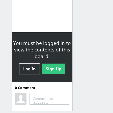
You must be logged in to
view the contents of this
board.
Log In
Sign Up
0
Comment
Blog
Comments or
Bi azimle açtık bakalım.. YGS LYS
thoughts?
Blog