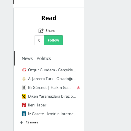
Read
Share
0
Follow
News - Politics
Özgür Gündem - Gerçekler karanlıkta kalmayacak - Özgür Gündem
Al Jazeera Turk - Ortadoğu, Kafkasya, Balkanlar, Türkiye ve çevresindeki bölgeden son d...
BirGün.net | Halkın Gazetesi BirGün
Diken Yaramazlara biraz batar!
İleri Haber
İz Gazete - İzmir'in İnternet Gazetesi
12 more