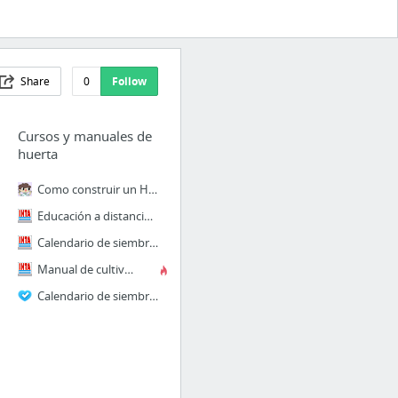
Share
0
Follow
Cursos y manuales de
huerta
Como construir un Horno de Barro ~ La Huerta de Ivan
Educación a distancia (PROCADIS) — INTA :: Instituto Nacional de Tecnología Agropecuaria
Calendario de siembra — INTA :: Instituto Nacional de Tecnología Agropecuaria
Manual de cultivos para la Huerta Orgánica Familiar — INTA :: Instituto Nacional de Tec...
Calendario de siembra para huerta (Hemisferio Sur) | Huerta | Flor de Planta