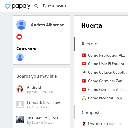
Huerta
Andres Albornoz
Rebrote
Co-owners
Como Reproducir Albahaca Por Esqueje || Facil || La Huertina De Toni - YouTube
Como Usar El Enraizante Casero Para Esquejes || La Huertina De Toni - YouTube
Cómo Cultivar Cebollas En Casa
Boards you may like
Como Germinar Zanahoria Sin Semilla || Experimento Organico || La Huertina De Toni - Yo...
Android
Como Germinar Apio Sin Semilla || Experimento Organico || La Huertina De Toni - YouTube
by Evelina Vrabie
Como rebrotar un puerro en nuestra cocina / EcoInventos.com
Fullstack Developer
by Chris Klanac
Compost
The Best Of Quora
by Sparkle Osteen
Una de reciclaje: hacer compost en casa | ECOagricultor