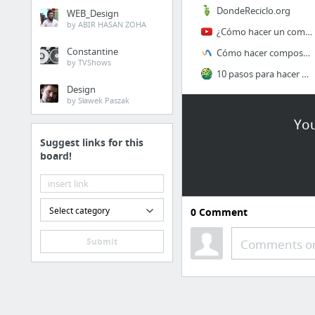
DondeReciclo.org
WEB_Design
by ABIR HASAN ZOHA
¿Cómo hacer un compost en casa? - INTA - YouTube
Constantine
Cómo hacer compost en casa - 11 pasos - unComo
by TVShows
10 pasos para hacer compost en tu casa - Conservamos por Naturaleza
Design
by Sławek Paszak
You
Suggest links for this
board!
Select category
0
Comment
Submit
Comments or