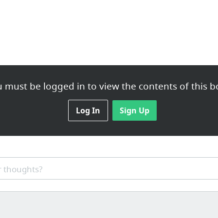
 must be logged in to view the contents of this b
Log In
Sign Up
 thoughts?