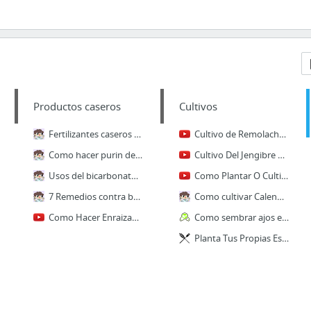
Productos caseros
Cultivos
Fertilizantes caseros y ecológicos ~ La Huerta de Ivan
Cultivo de Remolacha | Cuidados Básicos - YouTube
Como hacer purin de ortigas ~ La Huerta de Ivan
Cultivo Del Jengibre En Maceta Cuidados Y Riego || La Huertina De Toni - YouTube
Usos del bicarbonato para huerto y jardin ~ La Huerta de Ivan
Como Plantar O Cultivar Jengibre En Casa Con Exito || La Huertina De Toni - YouTube
7 Remedios contra babosas ~ La Huerta de Ivan
Como cultivar Calendula ~ La Huerta de Ivan
Como Hacer Enraizante Natural Con Lentejas || Germinan Siempre! || La Huertina De Toni ...
Como sembrar ajos en el huerto / EcoInventos.com
Planta Tus Propias Especias III: Romero Y Tomillo | Gastronomía Vegana