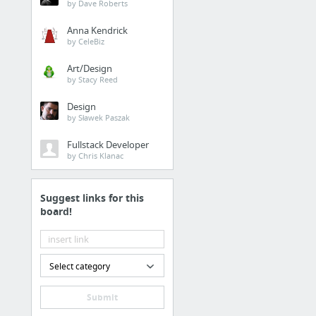
by Dave Roberts
Anna Kendrick
by CeleBiz
Art/Design
by Stacy Reed
Design
by Sławek Paszak
Fullstack Developer
by Chris Klanac
Suggest links for this
board!
Select category
Submit