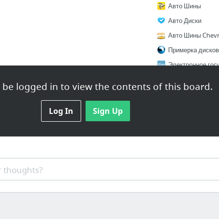
Авто Шины
Авто Диски
Авто Шины Chevr
Электронное гос
Электронный гор
be logged in to view the contents of this board.
1 more
Log In
Sign Up
 thoughts?