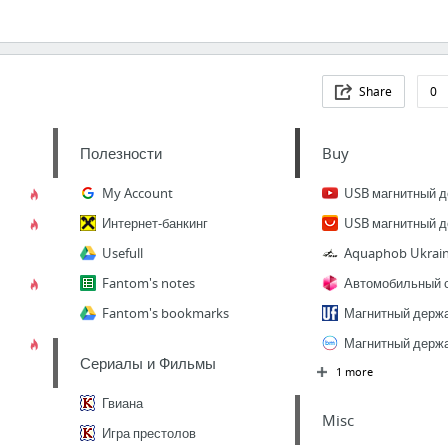
Share
0
Полезности
Buy
My Account
USB магнитный 
Интернет-банкинг
USB магнитный 
Usefull
Aquaphob Ukrai
Fantom's notes
Fantom's bookmarks
Магнитный держ
Магнитный держ
Сериалы и Фильмы
1 more
Гвиана
Misc
Игра престолов