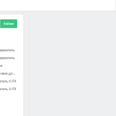
Follow
держатель
держатель
ne
Автомобильный совок для снега Fiskars
атель U-FX
атель U-FX