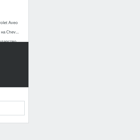
olet Aveo
Примерка дисков на Chevrolet Aveo
ударство
од