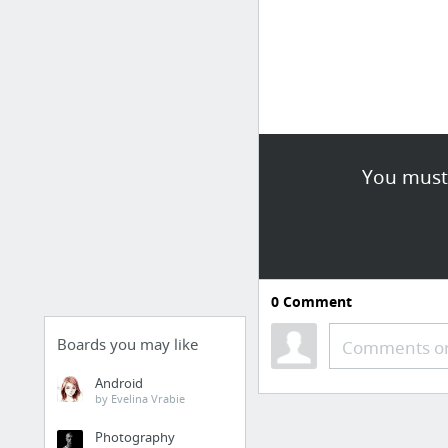
You must 
0
Comment
Boards you may like
Comments or
Android
by Evelina Vrabie
Photography