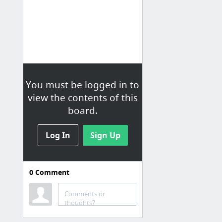
You must be logged in to
view the contents of this
board.
Log In
Sign Up
0
Comment
Travel
Bookmarks / Панель закладок /
Comments or
Travel
thoughts?
ECOLINES - Главная