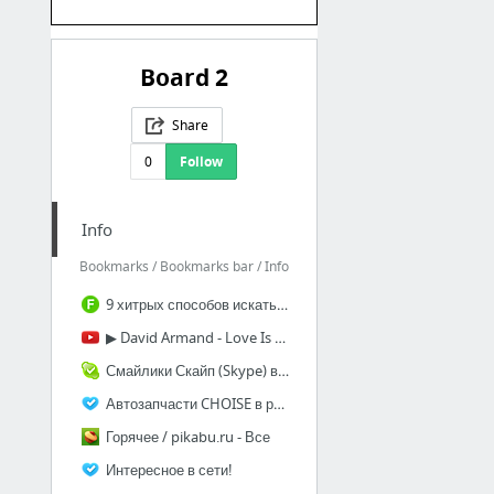
Board 2
Share
0
Follow
Info
Bookmarks / Bookmarks bar / Info
9 хитрых способов искать информацию в Google - Фишки.нет
▶ David Armand - Love Is All Around (Interpretative Dance) - YouTube
Смайлики Скайп (Skype) все коды
Автозапчасти CHOISE в регионах Беларусь- Минск
Горячее / pikabu.ru - Все
Интересное в сети!