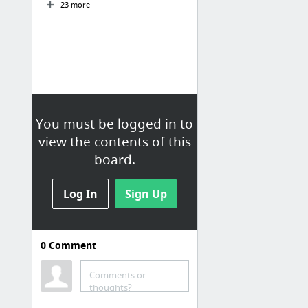
23 more
You must be logged in to
view the contents of this
board.
Log In
Sign Up
0
Comment
Net
Bookmarks / Bookmarks bar / Net
Comments or
thoughts?
HFS - Главная/VIDEO/hdtv/