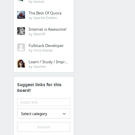
by sososo
The Best Of Quora
by Sparkle Osteen
Internet is Awesome!
by DesiVIP
Fullstack Developer
by Chris Klanac
Learn / Study / Improve
by Geccher
Suggest links for this
board!
Select category
Submit