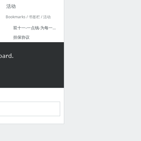
活动
Bookmarks / 书签栏 / 活动
双十一-一点钱-为每一分钱创造价值！
担保协议
其他书签
oard.
Bookmarks / 其他书签
Tag: Spring Boot | 嘟嘟独立博客