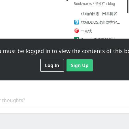
Bookmarks / 书签栏 / blog
成雨的日志 - 网易博客
网站DDOS攻击防护实战老男孩经验心得分享 - 老男孩linux培训 - 51CTO技术博客
一点钱
RequireJS按需加载样式文件 - 两仪 - SegmentFault
正则表达式在线测试 - 站长工具
 must be logged in to view the contents of this b
知道这 20 个正则表达式，能让你少写 1,000 行代码 - 掘金
Log In
Sign Up
3 more
 thoughts?