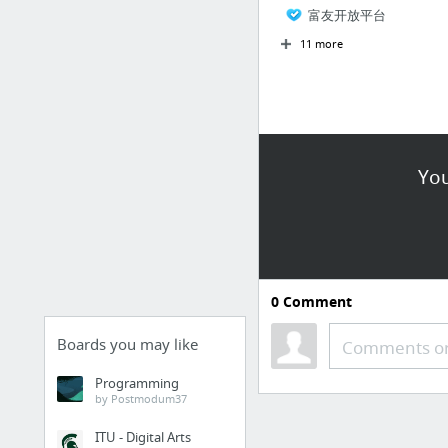
富友开放平台
11 more
You
0
Comment
Boards you may like
Comments or
Programming
by Postmodum37
ITU - Digital Arts