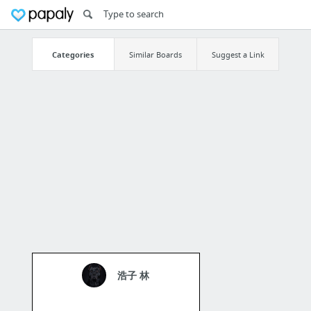
Categories
Similar Boards
Suggest a Link
浩子 林