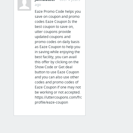
ago
亞洲性色情»JAV電影
Eaze Promo Code helps you
中國色情影片 - 中國色情電影
save on coupon and promo
codes Eaze Coupon Is the
pairs
best coupon to save on,
utter coupons provide
浩888 (@zx5115888) - Twitter
updated coupons and
機器人檔案館 - 電子樞紐
promo codes on daily basis
as Eaze Coupon to help you
33 more
in saving while enjoying the
best facility, you can avail
this offer by clicking on the
新增資料夾
Show Code or Get deal
button to use Eaze Coupon
Bookmarks / 書籤列 / 新增資料夾 /
and you can also use other
新增資料夾
codes and promo codes of
Eaze Coupon if one may not
亞洲性色情»JAV電影
be working or not accepted.
https://uttercoupons.com/front/store-
中國色情影片 - 中國色情電影
profile/eaze-coupon
pairs
浩888 (@zx5115888) - Twitter
機器人檔案館 - 電子樞紐