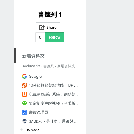
書籤列 1
Share
0
Follow
新增資料夾
Bookmarks / 書籤列 / 新增資料夾
Google
10分鐘輕鬆架站功能 | URL@智邦生活館-虛擬主機、網站代管
免費網頁設計系統，網站架設工具，讓你輕鬆網頁製作|wopop.com
奖金制度讲解视频（马币版）
書籤管理員
(MBI)米卡是什麼，通路與忠誠消費 @ 這是我的舞台，關於我的生活、價值、被動收入等 :: 痞客邦 PIXNET ::
15 more