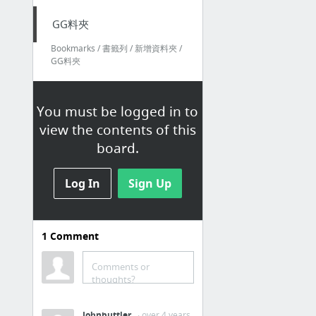
GG料夾
Bookmarks / 書籤列 / 新增資料夾 /
GG料夾
Bing
浩888 (@zx5115888) | Twitter
You must be logged in to
view the contents of this
機器人檔案館 - 電子樞紐
board.
Alcy Soldovier Dj Sets, Mixes, Radio Shows - Techno Live Sets
購買流行男短褲 - ZALORA臺灣
Log In
Sign Up
影片 - Engadget 中文版
64 more
1
Comment
新增資料夾
Comments or
Bookmarks / 書籤列 / 新增資料夾 /
thoughts?
新增資料夾
Bing
Johnbuttler
· over 4 years