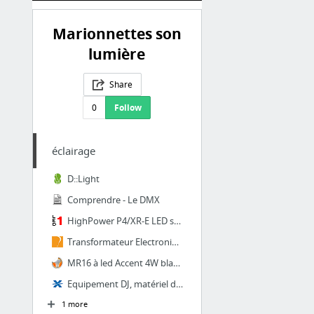
Marionnettes son
lumière
Share
0
Follow
éclairage
D::Light
Comprendre - Le DMX
HighPower P4/XR-E LED spots, günstig im LED1.de® Online Shop
Transformateur Electronique dimmable (Gradable) pour LED et dichroïque 12v 0-70 FRANCE ...
MR16 à led Accent 4W blanc chaud philips 12v 10° graduable 44.4€ GU5.3 Ampoule PHILIPS ...
Equipement DJ, matériel de sono - vente éclairage fête, platine DJ MP3, table de mixage...
1 more