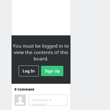
You must be logged in to
view the contents of this
board.
Log In
Sign Up
0
Comment
Sons
Comments or
Bruitages sons et loops gratuits
thoughts?
Freesound.org - Freesound.org