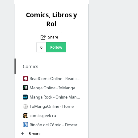
Comics, Libros y
Rol
Share
0
Follow
Comics
ReadComicOnline - Read comics online in high quality
Manga Online - InManga
Manga Rock - Online Manga Reader
TuMangaOnline - Home
comicsgeek.ru
Rincón del Cómic – Descargar cómics, series, películas y más
15 more