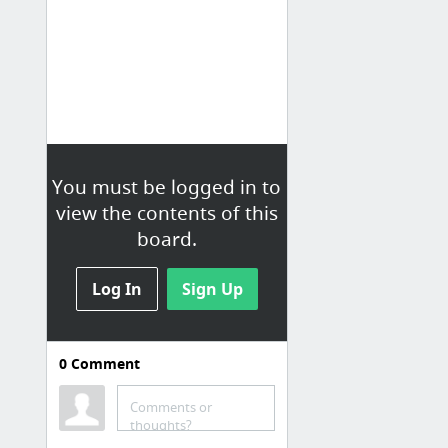
You must be logged in to
view the contents of this
board.
Log In
Sign Up
0
Comment
Libros
epublibre - inicio
Comments or
thoughts?
MegaEpub.com - Libros Gratis en EPUB