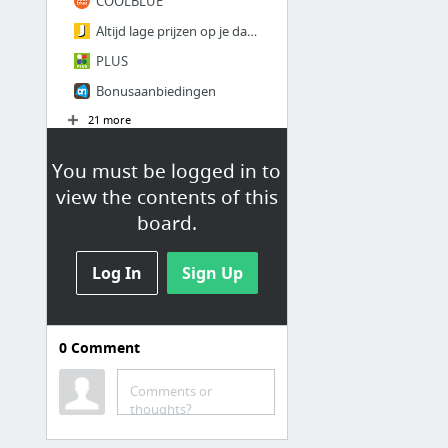
COOLBLUE
Altijd lage prijzen op je dagelijkse boodschappen
PLUS
Bonusaanbiedingen
21 more
You must be logged in to
view the contents of this
board.
Log In
Sign Up
0
Comment
NIEUW
Overleden
Comments or
thoughts?
Jarigen