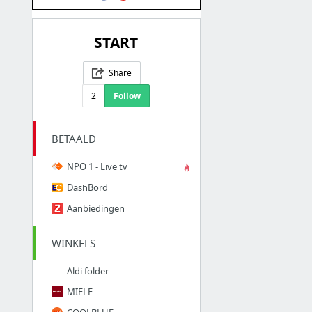
START
Share
2
Follow
BETAALD
NPO 1 - Live tv
DashBord
Aanbiedingen
WINKELS
Aldi folder
MIELE