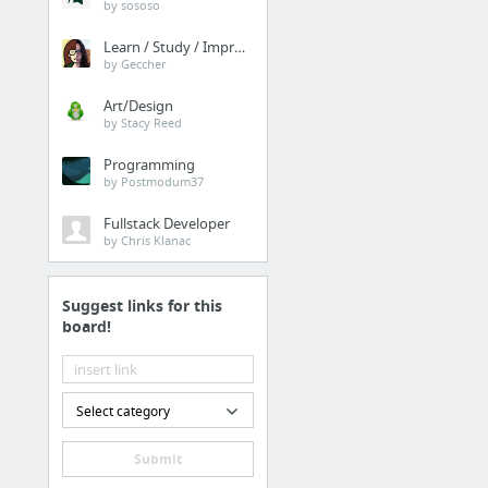
by sososo
Learn / Study / Improve
by Geccher
Art/Design
by Stacy Reed
Programming
by Postmodum37
Fullstack Developer
by Chris Klanac
Suggest links for this
board!
Select category
Submit