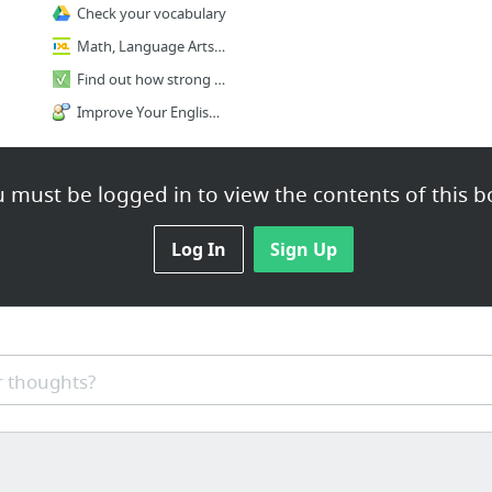
Check your vocabulary
Math, Language Arts, Science, and Social Studies Practice
Find out how strong your vocabulary is and learn new words at Vocabulary.com.
Improve Your English Pronunciation
 must be logged in to view the contents of this b
Log In
Sign Up
 thoughts?