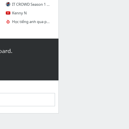
IT CROWD Season 1 Full DVD including Extras Torrent Download
Kenny N
Học tiếng anh qua phim phụ đề, hoc tieng anh qua phim phu de
oard.