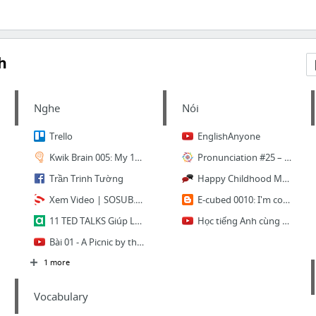
h
Nghe
Nói
Trello
EnglishAnyone
Kwik Brain 005: My 10 Favorite Brain Foods
Pronunciation #25 – Nguyên âm /ɔ/ trong tiếng Anh Mỹ - EngliSharing
Trần Trinh Tường
Happy Childhood Memories
Xem Video | SOSUB.ORG | Học mọi thứ qua phụ đề song ngữ
E-cubed 0010: I'm counting on you.
11 TED TALKS Giúp Luyện Tiếng Anh Siêu Hiệu Quả Dành Cho dân công nghệ thông tin
Học tiếng Anh cùng VOA
Bài 01 - A Picnic by the River
1 more
Vocabulary