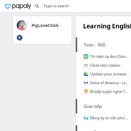
Learning Englis
PigLoveChick
Toiec - 900
Thì hiện tại đơn (Simple Present) : vừa khó vừa dễ!
Cloze test creator
Update your browser to use Google Drive
Voice of America - Learn American English with VOA Learning English
Bí kiếp luyện nghe TOEIC max điểm
Giao tiếp
Đăng ký tư vấn phương pháp học tiếng Anh giao tiếp tại Etrip. Đăng ký nhận ưu đãi