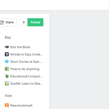
Share
0
Follow
Đọc
Into the Book
Articles in Easy Understandable English for Learners
Short Stories at East of the Web
How to do anything
Educational Computer Games Online
Starfall: Learn to Read with Phonics, Learn Mathematics
Film
New bookmark