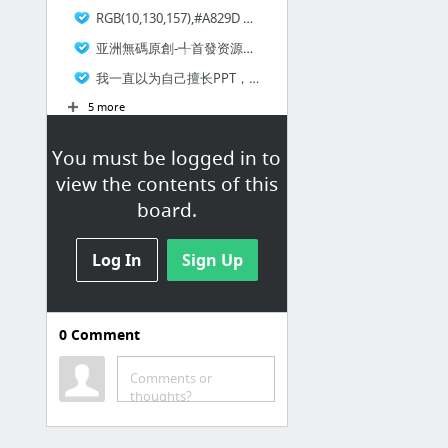
RGB(10,130,157),#A829D 色彩查询、色彩梯度、色彩搭配、色盲模拟 - RGB色彩查询 - 工具 - 字客网
亚洲無碼原創-╃首發资源分享= - thz.la
我一直以为自己擅长PPT，直到见到这些神技......
5 more
You must be logged in to
有趣的网站
view the contents of this
Bookmarks / 谷歌书签 / 有趣的网
board.
站
有趣网址之家 – 收藏全球最有趣的网站
Log In
Sign Up
STRML: Projects and Work
体验飞行// Finding Home \\
自画icon AutoDraw
0
Comment
3D素材 PixelSquid: 3D Content for Graphic Designers & Photoshop
Comments or
卡巴斯基网络威胁实时地图
thoughts?
36 more