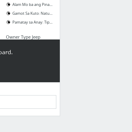
Alam Mo ba ang Pinaka-Mabisang Pamatay sa Daga?
Gamot Sa Kuto: Natural Na Mga Paraan Para Mawala Ang Kuto
Pamatay sa Anay: Tips Para Labanan ang Pesteng Anay
Owner Type Jeep
Ano Ang Murang Kotse Sa Philippines?
oard.
Owner type jeep: Saan at magkano ang presyo
Mga Pagpipilian sa materyales at makina ng owner type jeep
Brand New Owner Type Jeep Diesel For Sale
Owner Type Jeep - Philippine Jeeps for Sale