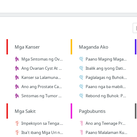
Mga Kanser
Maganda Ako
Mga Sintomas ng Ovarian Cancer
Paano Maging Maganda: Mga Tips Para Sa Natural Na Kagandahan
Ang Ovarian Cyst At Ang Mga Sintomas Nito
Ibalik ang iyong Dating Ganda: Buhaghag na Buhok Tips
Kanser sa Lalamunan, Mga Sanhi at Sintomas Nito
Paglalagas ng Buhok: Sanhi at Lunas
Ano ang Prostate Cancer: Mga Sintomas at Gamot
Paano nga ba mabilis na humaba ang Buhok?
Sintomas ng Tumor sa Ulo: Mga Dapat Mong Malaman Tungkol sa Brain Tumor
Rebond ng Buhok: Paano maging straight ang Buhok?
Mga Sakit
Pagbubuntis
Impeksyon sa Tenga: Sanhi, Sintomas at Gamot
Ano ang Teenage Pregnancy: Mga Dapat Mong Malaman Tungkol sa Maagang Pagbubuntis
Iba't ibang Mga Uri ng Sakit sa Tenga na Karaniwan sa Mga Pinoy
Paano Malalaman Kung Ikaw ay Baog? Mga Sintomas, Lunas at Sanhi