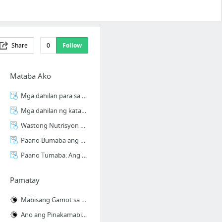
Share
0
Follow
Mataba Ako
Mga dahilan para sa pang-araw-araw na ehersisyo
Mga dahilan ng katabaan - Mataba Ako! - Weight Loss Philippines
Wastong Nutrisyon para sa Kaunlaran
Paano Bumaba ang Timbang ng Walang Ehersisyo
Paano Tumaba: Ang Problema Ng Mga Patpatin
Pamatay
Mabisang Gamot sa Kagat ng Surot
Ano ang Pinakamabisang Pamatay sa Surot?