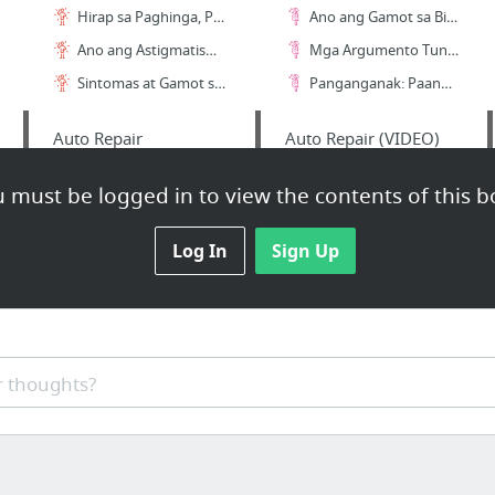
Hirap sa Paghinga, Problema na Hindi Dapat Balewalain
Ano ang Gamot sa Binat sa Bagong Panganak?
Ano ang Astigmatism: Mga Sintomas at Gamot
Mga Argumento Tungkol sa Aborsyon: Sang-Ayon Ka ba Sa Aborsyon?
Sintomas at Gamot sa Iba't ibang Uri ng Sakit sa Balat
Panganganak: Paano Manganak ang Babae?
Auto Repair
Auto Repair (VIDEO)
Nissan Gensan
Subaru Gensan - Car Repair in General Santos City
 must be logged in to view the contents of this b
Hyundai Gensan
Mitsubishi Gensan - Car Repair in General Santos City
Chevrolet Gensan
Log In
Sign Up
Mazda Gensan - Car Repair in General Santos City
Hyundai Gensan
Kia Gensan - Car Repair in General Santos City
Kia Gensan
Toyota Gensan - Car Repair in General Santos City
Pigsa Cure
Magandang Kasal
 thoughts?
Ano Ang Mabisang Lunas o Gamot sa Pigsa?
Pamahiin sa Kasal – Maniniwala ka ba?
Alamin – Sampung Pigsa Home Remedies
Panliligaw – Noon at Ngayon
Paano ba Malulunasan ang Pigsang Walang Mata?
Tips para sa Kasal: Paano gumawa ng personalized na tema at konsepto ng kasal