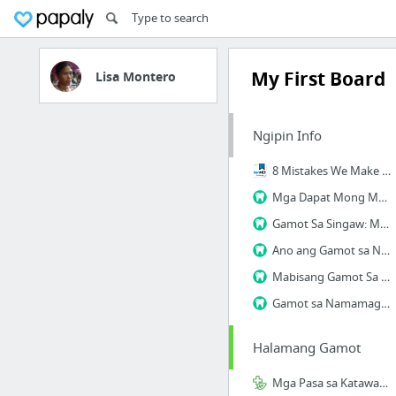
My First Board
Lisa Montero
Ngipin Info
8 Mistakes We Make Brushing Our Teeth
Mga Dapat Mong Malaman Kung Ikaw ay Magpapabunot ng Ngipin
Gamot Sa Singaw: Mga Dapat Gawin Para Mabawasan Ang Sakit
Ano ang Gamot sa Namamagang Gilagid?
Mabisang Gamot Sa Sakit Ng Ngipin: Natural Na Mga Pamamaraan
Gamot sa Namamagang Gilagid na may Nana
Halamang Gamot
Mga Pasa sa Katawan at Likas na mga Gamot