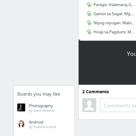
Paragis: Halamang Gamot na Dating Hindi Pinapansin, Ngayon – Trending!
Gamot sa Sugat: Mga Dapat Mong Gawin Kung Ikaw ay Masugatan
Niyog-niyogan: Mabisang Halamang Gamot ng mga Pinoy
Hirap sa Pagdumi: Mabisang Halamang Gamot sa Constipation
Jeepney For Sale
You
Ano ang Jeepney Modernization Program?
Jeepney Business: Maging Isang Jeepney Driver
Private Jeepney
Passenger Jeepney
2
Comments
Boards you may like
Maker, Assembler, Manufacturer
Comments or
Photography
Pagsasaka
by Dave Roberts
Android
Paano ba Magtayo ng Babuyang Walang Amoy?
by Evelina Vrabie
Paano ba Kumita sa Pag Aalaga ng Baboy?