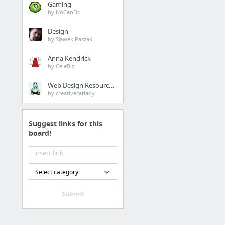
Gaming
Farming in the Philippines
by NoCanDo
Design
by Sławek Paszak
Anna Kendrick
by CeleBiz
Web Design Resources
by creativecatlady
Suggest links for this
board!
Select category
Submit