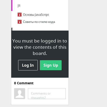
js
Основы JavaScript
Советы по стилю кода
ФОП
You must be logged in to
cabinet.sfs.gov.ua
view the contents of this
board.
PM
Log In
Sign Up
PMBoK 5 скачать - Управление проектами
Уборка
0
Comment
Лайфхаки по уборке
Comments or
thoughts?
Тестирование