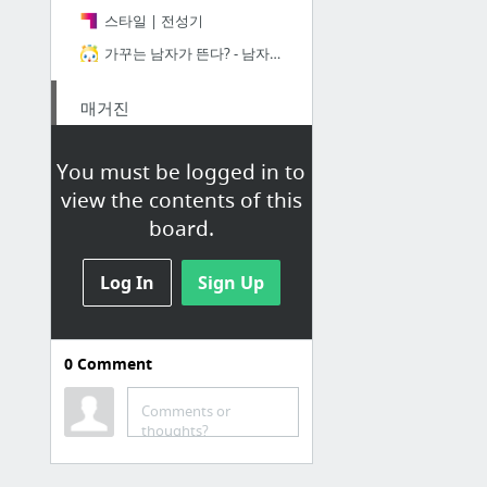
스타일 | 전성기
가꾸는 남자가 뜬다? - 남자들이여 그루밍하라!
매거진
汽析軒 鳶芝敢什匂登 '鳶芝殖'
You must be logged in to
패션엔
view the contents of this
금강제화 헤리티지 세븐.S 출시 | GQ KOREA (지큐 코리아) 남성 패션 잡지
board.
리서치
Log In
Sign Up
Google - 국내 수제화 브랜드
0
Comment
Comments or
BMW Delivery
thoughts?
BMW코리아, 픽업·딜리버리 서비스 실시…"수리 끝나면 고객에게 전달"