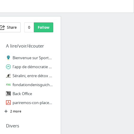
Share
0
Follow
A lire/voir/écouter
Bienvenue sur SportRizer
l'app de démocratie participative
Séralini, entre détox et intox.
fondationdenisguichard.com
Back Office
pariremos-con-placer.pdf
2 more
Divers