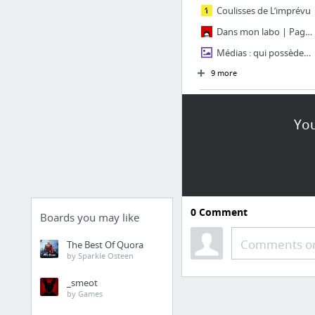
Coulisses de L’imprévu
Dans mon labo | Page d’accueil
Médias : qui possède quoi ?
9 more
Outils web
You
Outils Archives - Newsresources
Ressource web journalisme
Blog de Wix | Web design & conseils pour créer votre site
0
Comment
Boards you may like
Environnement local
Comments or
The Best Of Quora
Association Baie de DouarneneZ Environnement (BDZE)
by Sparkle Osteen
_smeot
by Games