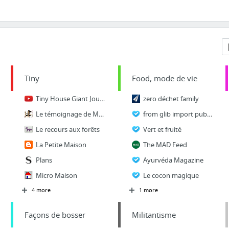
Tiny
Food, mode de vie
Tiny House Giant Journey
zero déchet family
Le témoignage de Mylène : Je vis dans une tiny-house - Zen et Organisée Le blog !
from glib import public
Le recours aux forêts
Vert et fruité
La Petite Maison
The MAD Feed
Plans
Ayurvéda Magazine
Micro Maison
Le cocon magique
4 more
1 more
Façons de bosser
Militantisme