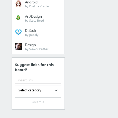
Android
by Evelina Vrabie
Art/Design
by Stacy Reed
Default
by papaly
Design
by Sławek Paszak
Suggest links for this
board!
Select category
Submit