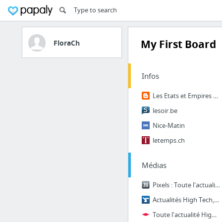
My First Board
FloraCh
Infos
Les Etats et Empires de la Lune
lesoir.be
Nice-Matin
letemps.ch
Médias
Pixels : Toute l'actualité sur Le Monde.fr.
Actualités High Tech, nouveautés Web & mobile par Le Figaro
Toute l'actualité High-tech